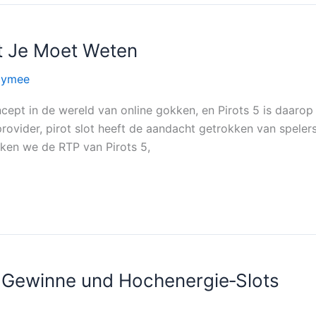
at Je Moet Weten
oymee
oncept in de wereld van online gokken, en Pirots 5 is daaro
vider, pirot slot heeft de aandacht getrokken van speler
eken we de RTP van Pirots 5,
e Gewinne und Hochenergie‑Slots