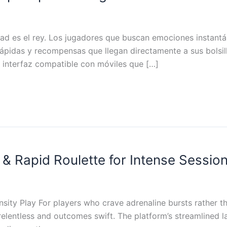
idad es el rey. Los jugadores que buscan emociones instan
ápidas y recompensas que llegan directamente a sus bolsil
 interfaz compatible con móviles que […]
s & Rapid Roulette for Intense Sessio
tensity Play For players who crave adrenaline bursts rather 
elentless and outcomes swift. The platform’s streamlined l