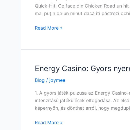
tipar
Quick‑Hit: Ce face din Chicken Road un hit
rapid
mai puțin de un minut dacă îți păstrezi ochi
cu
acțiune
Read More »
cu
multipliere
mare
Energy Casino: Gyors nyer
Energy
Casino:
Blog
/
joymee
Gyors
nyeremények
1. A gyors játék pulzusa az Energy Casino
és
intenzitású játékülések elfogadása. Az els
magas
képernyőn, és dönthet arról, hogy megdupl
intenzitású
nyerőgépes
Read More »
játék