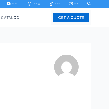
Search
YouTube
WhatsApp
TikTok
Email
CATALOG
GET A QUOTE