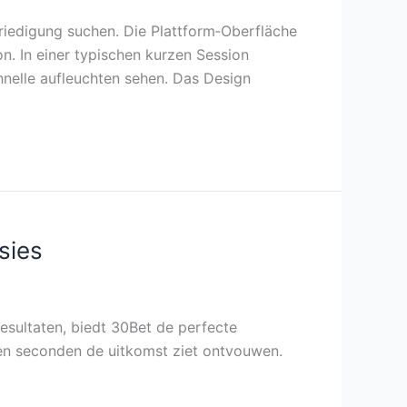
friedigung suchen. Die Plattform‑Oberfläche
on. In einer typischen kurzen Session
nelle aufleuchten sehen. Das Design
sies
resultaten, biedt 30Bet de perfecte
binnen seconden de uitkomst ziet ontvouwen.