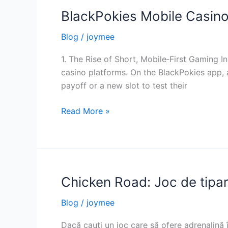
BlackPokies Mobile Casino:
BlackPokies
Mobile
Blog
/
joymee
Casino:
Quick,
1. The Rise of Short, Mobile‑First Gaming 
High‑Intensity
casino platforms. On the BlackPokies app, a
Play
payoff or a new slot to test their
on
the
Read More »
Go
Chicken Road: Joc de tipar
Chicken
Road:
Blog
/
joymee
Joc
de
Dacă cauți un joc care să ofere adrenalină