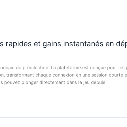
ns rapides et gains instantanés en d
onnaie de prédilection. La plateforme est conçue pour les j
ion, transformant chaque connexion en une session courte e
us pouvez plonger directement dans le jeu depuis