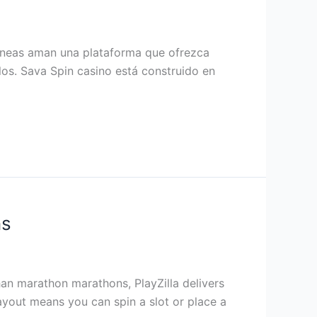
táneas aman una plataforma que ofrezca
los. Sava Spin casino está construido en
ns
than marathon marathons, PlayZilla delivers
ayout means you can spin a slot or place a