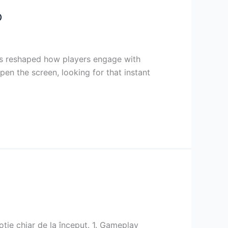
o
has reshaped how players engage with
pen the screen, looking for that instant
ție chiar de la început. 1. Gameplay