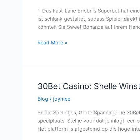
Gewinne
1. Das Fast‑Lane Erlebnis Superbet hat ein
und
ist schlank gestaltet, sodass Spieler direk
Hochenergie‑Slots
könnten Sie Sweet Bonanza auf Ihrem Handy
Read More »
30Bet Casino: Snelle Wins
30Bet
Casino:
Blog
/
joymee
Snelle
Winsten,
Snelle Spelletjes, Grote Spanning: De 30Bet
Directe
speelplaats. Stel je voor dat je inlogt, een
Spanning
Het platform is afgestemd op die hoge‑inten
voor