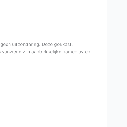
p geen uitzondering. Deze gokkast,
s vanwege zijn aantrekkelijke gameplay en