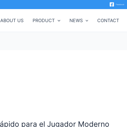
Facebook
ABOUT US
PRODUCT
NEWS
CONTACT
Rápido para el Jugador Moderno